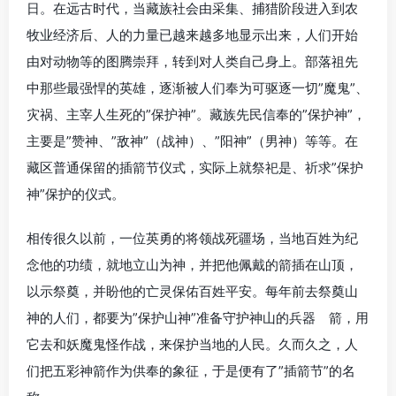
日。在远古时代，当藏族社会由采集、捕猎阶段进入到农
牧业经济后、人的力量已越来越多地显示出来，人们开始
由对动物等的图腾崇拜，转到对人类自己身上。部落祖先
中那些最强悍的英雄，逐渐被人们奉为可驱逐一切”魔鬼”、
灾祸、主宰人生死的”保护神”。藏族先民信奉的”保护神”，
主要是”赞神、”敌神”（战神）、”阳神”（男神）等等。在
藏区普通保留的插箭节仪式，实际上就祭祀是、祈求”保护
神”保护的仪式。
相传很久以前，一位英勇的将领战死疆场，当地百姓为纪
念他的功绩，就地立山为神，并把他佩戴的箭插在山顶，
以示祭奠，并盼他的亡灵保佑百姓平安。每年前去祭奠山
神的人们，都要为”保护山神”准备守护神山的兵器 箭，用
它去和妖魔鬼怪作战，来保护当地的人民。久而久之，人
们把五彩神箭作为供奉的象征，于是便有了”插箭节”的名