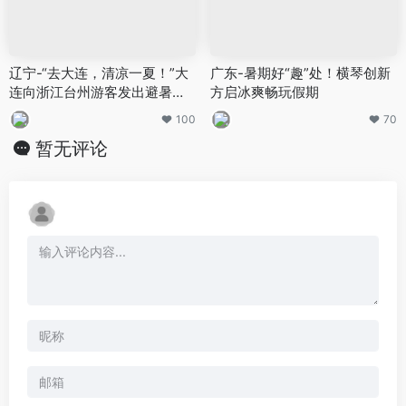
辽宁-“去大连，清凉一夏！”大
广东-暑期好“趣”处！横琴创新
连向浙江台州游客发出避暑邀
方启冰爽畅玩假期
请
100
70
暂无评论