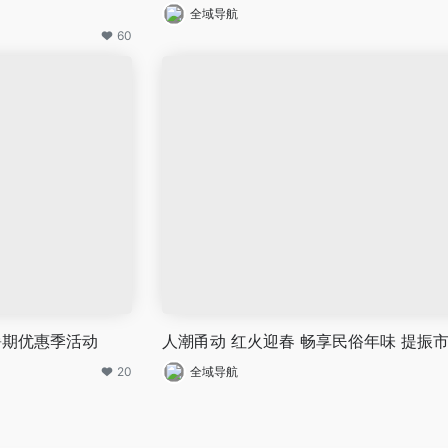
全域导航
60
暑期优惠季活动
人潮甬动 红火迎春 畅享民俗年味 提振
20
全域导航