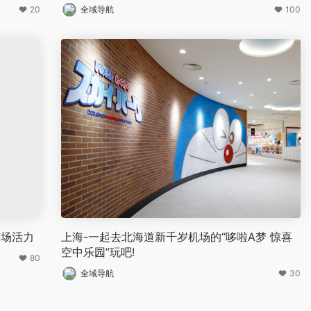
20
全域导航
100
市场活力
上海-一起去北海道新千岁机场的“哆啦A梦 惊喜
空中乐园”玩吧!
80
全域导航
30