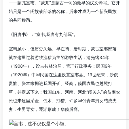
——蒙兀室韦。“蒙兀”是蒙古一词的最早的汉文译写。它开
始只是一个氏族或部落的名称，后来才成为一个新兴民族
的共同称谓。
《旧唐书》：“室韦,我唐有九部焉”。
室韦虽小，但历史久远。早在隋、唐时期，蒙古室韦部落
就在这里过着游牧渔猎为主的游牧生活；清光绪34年
（1908年），设吉拉林治局，管理行政事务；民国9年
（1920年）中华民国在这里设置室韦县。19世纪末，沙俄
贵族、资本家拥进我国开矿、经商，俄国农民也越境打
草，并定居下来；我国山东、河南、河北“闯关东”的贫困农
民也来这里采金、伐木、打猎。许多华俄青年男女结成夫
妻，生男育女，逐渐形成了华俄后裔。