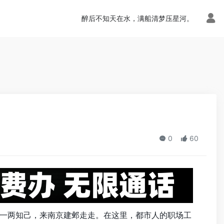
n.php
on line
113
醉后不知天在水，满船清梦压星河。
0
60
一两知己，来
南京
建邺走走。在这里，都市人的职场工