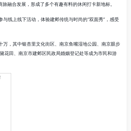
商旅融合发展，形成了多个有趣有料的休闲打卡新地标。
参与线上线下活动，体验建邺传统与时尚的“双面秀”，感受
十万，其中银杏里文化街区、
南京
鱼嘴
湿地公园
、
南京
眼步
黛花田、
南京
市建邺区民政局婚姻登记处等成为市
民和
游