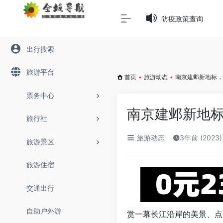
Warning
: Array to string conversion in
/www/wwwroot/645
防疫政策查询
出行搜索
旅游平台
首页
•
旅游动态
•
南京建邺新地标，
票务中心
南京建邺新地
旅行社
旅游动态
3年前 (2023
旅游景区
旅游住宿
交通出行
自助户外游
赏一幕长江沿岸的美景、点