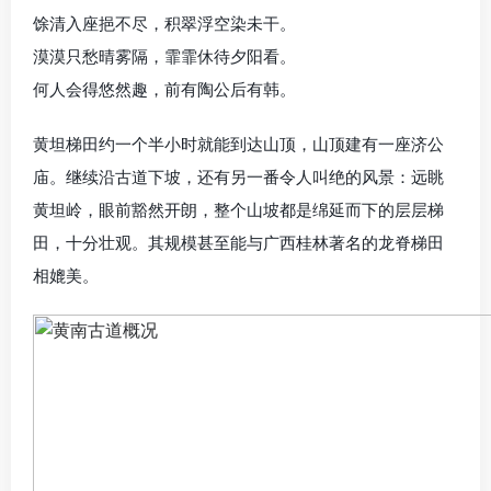
馀清入座挹不尽，积翠浮空染未干。
漠漠只愁晴雾隔，霏霏休待夕阳看。
何人会得悠然趣，前有陶公后有韩。
黄坦梯田约一个半小时就能到达山顶，山顶建有一座济公
庙。继续沿古道下坡，还有另一番令人叫绝的风景：远眺
黄坦岭，眼前豁然开朗，整个山坡都是绵延而下的层层梯
田，十分壮观。其规模甚至能与广西桂林著名的龙脊梯田
相媲美。