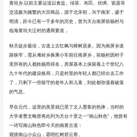
黄坦乡.以前主要运送以食盐、绿茶、布匹、丝绸、瓷器等
交流极为频繁的大宗商品，源于北宋初，兴于南宋，盛于
明清，距今已有一千多年的历史，曾为天台南屏前杨村与
临海黄坦大泛村的通商要道，
秋天徒步最佳，古道上古红枫与樟树居多。因为南屏乡道
路狭窄，需从滩岭乡换乘小车前往南屏乡，前杨村因村子
里所有的人都姓杨而得名，房屋基本上保留着上个世纪八
九十年代的建设格局，只是村里的年轻人都已经出去工作
了，只剩下一些留守的老年人和儿童，到处都弥漫着破落
的气息。
早在元代，这里的美景就已受了文人墨客的热捧，当时的
大学者曹文晦曾将此列为天台十景之一“南山秋色”，他曾有
一诗写南山秋色即今天的南黄古道：
观彼南山小众山，霜明红树碧云寒。