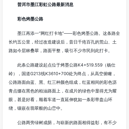
普洱市墨江彩虹公路最新消息
彩色烤墨公路
墨江再添一“网红打卡地”——彩色烤墨公路。这条路全
长约五公里，经过改造建设后，昔日千疮百孔的荒山、土
路如今层林叠翠，路面平整，吸引不少市民到此打卡。
此条公路建设起点位于烤墨公路K4+519.559（杨仕
岭），国道G213线K3610+700处为终点，从高空俯瞰，
公路路面由蓝、黑、红三种颜色组成，红蓝相间的彩色沥
青点缀在黑色的柏油路面上，在成片的绿色中显得尤为耀
眼，甚是好看，顺着车道一直延伸犹如一条彩带盘山环
绕，镶嵌在翡翠般的山峦中。
公路两旁绿树成荫，与崭新的路面相得益彰，有不少