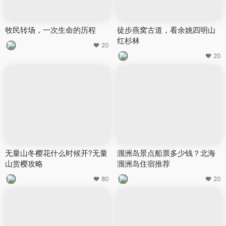
牧民转场，一次生命的历程
徒步燕窝古道，看余姚四明山
红杉林
20
20
无量山冬樱花什么时候开?无量
涠洲岛景点船票多少钱？北海
山赏樱攻略
涠洲岛住宿推荐
80
20