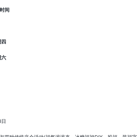
时间
周四
周六
8日
种传统庙会活动(福气滚滚来、冰糖福禄DIY、投福、装福字