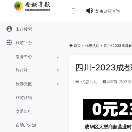
Warning
: Array to string conversion in
/www/wwwroot/645
防疫政策查询
出行搜索
旅游平台
首页
•
优惠活动
•
四川-2023成
票务中心
四川-2023
旅行社
优惠活动
4年前 (2023
旅游景区
旅游住宿
交通出行
自助户外游
成华区大型商超营业时