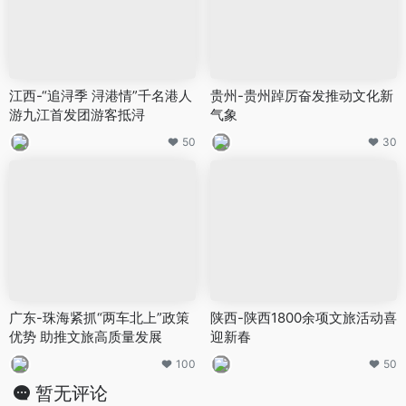
江西-“追浔季 浔港情”千名港人
贵州-贵州踔厉奋发推动文化新
游九江首发团游客抵浔
气象
50
30
广东-珠海紧抓“两车北上”政策
陕西-陕西1800余项文旅活动喜
优势 助推文旅高质量发展
迎新春
100
50
暂无评论