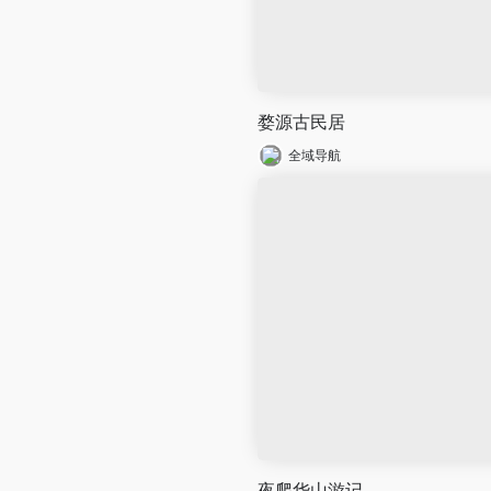
婺源古民居
全域导航
夜爬华山游记