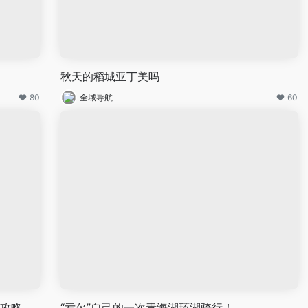
秋天的稻城亚丁美吗
80
全域导航
60
节攻略
“亏欠”自己的一次青海湖环湖骑行！