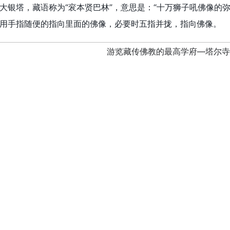
大银塔，藏语称为“衮本贤巴林”，意思是：“十万狮子吼佛像的
用手指随便的指向里面的佛像，必要时五指并拢，指向佛像。