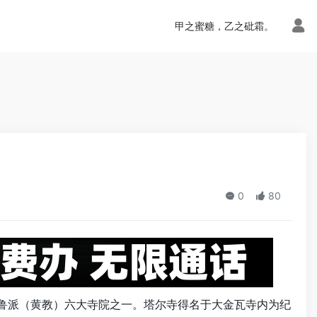
n.php
on line
113
甲之蜜糖，乙之砒霜。
0
80
鲁派（黄教）六大寺院之一。塔尔寺得名于大金瓦寺内为纪