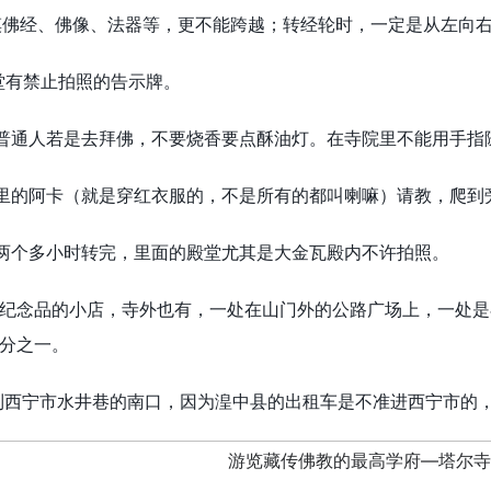
摸佛经、佛像、法器等，更不能跨越；转经轮时，一定是从左向
堂有禁止拍照的告示牌。
，普通人若是去拜佛，不要烧香要点酥油灯。在寺院里不能用手
院里的阿卡（就是穿红衣服的，不是所有的都叫喇嘛）请教，爬到
花两个多小时转完，里面的殿堂尤其是大金瓦殿内不许拍照。
2纪念品的小店，寺外也有，一处在山门外的公路广场上，一处
分之一。
到西宁市水井巷的南口，因为湟中县的出租车是不准进西宁市的