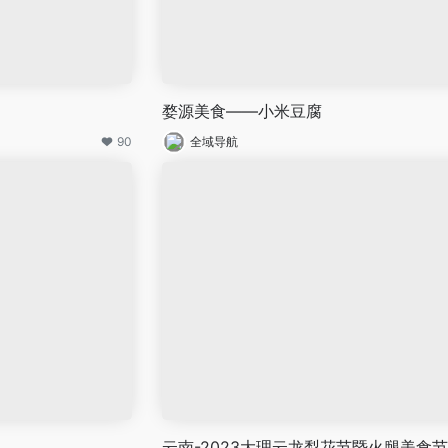
婺源美食——小米豆腐
90
全域导航
云南-2023大理云龙梨花节暨火腿美食