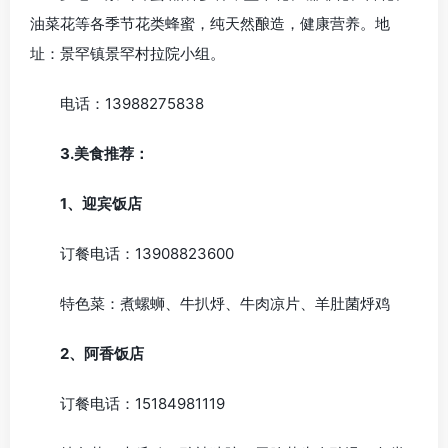
油菜花等各季节花类蜂蜜，纯天然酿造，健康营养。地
址：景罕镇景罕村拉院小组。
电话：13988275838
3.美食推荐：
1、迎宾饭店
订餐电话：13908823600
特色菜：煮螺蛳、牛扒烀、牛肉凉片、羊肚菌烀鸡
2、
阿香饭店
订餐电话：15184981119