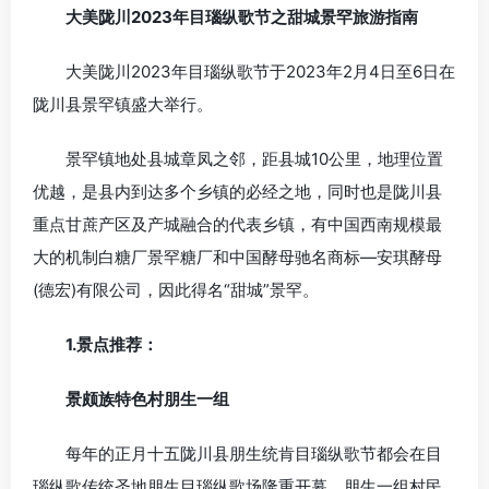
大美陇川2023年目瑙纵歌节之甜城景罕旅游指南
大美陇川2023年目瑙纵歌节于2023年2月4日至6日在
陇川县景罕镇盛大举行。
景罕镇地处县城章凤之邻，距县城10公里，地理位置
优越，是县内到达多个乡镇的必经之地，同时也是陇川县
重点甘蔗产区及产城融合的代表乡镇，有中国西南规模最
大的机制白糖厂景罕糖厂和中国酵母驰名商标—安琪酵母
(德宏)有限公司，因此得名“甜城”景罕。
1.景
点推荐：
景颇族特色村朋生一组
每年的正月十五陇川县朋生统肯目瑙纵歌节都会在目
瑙纵歌传统圣地朋生目瑙纵歌场隆重开幕。朋生一组村民