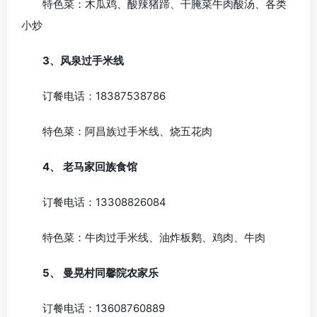
特色菜：木瓜鸡、酸辣猪蹄、干腌菜牛肉酸汤、各类
小炒
3、
风泉过手米线
订餐电话：18387538786
特色菜：阿昌族过手米线、烧五花肉
4、
老马家回族食馆
订餐电话：13308826084
特色菜：牛肉过手米线、油炸板鹅、鸡肉、牛肉
5、
曼晃村同馨院农家乐
订餐电话：13608760889