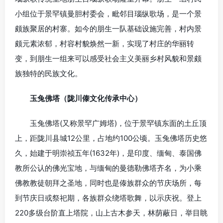
小组位于景罕镇曼胆村委会，毗邻目瑙纵歌场，是一个景
颇族聚居的村寨。如今的朋生一队基础设施完善，村内景
颇元素浓郁，村容村貌焕然一新，实现了村庄的华丽转
变，到朋生一组来可以感受社会主义美丽乡村风貌和景颇
族独特的民族文化。
玉兔佛塔（陇川傣文化传承中心）
玉兔佛塔(又称景罕广姆塔)，位于景罕镇东面的土丘顶
上，距陇川县城12公里，占地约100公顷。玉兔佛塔历史悠
久，始建于明崇祯五年(1632年)，是印度、缅甸、泰国佛
教所公认的佛光宝地，与缅甸的曼德勒佛塔齐名，为小乘
佛教教徒朝拜之圣地，同时也是傣族群众的节庆场所，每
到节庆日或祭祀期，各族群众绕塔歌舞，以示庆祝。登上
220多级台阶直上塔院，山上古木参天，林荫蔽日，举目眺