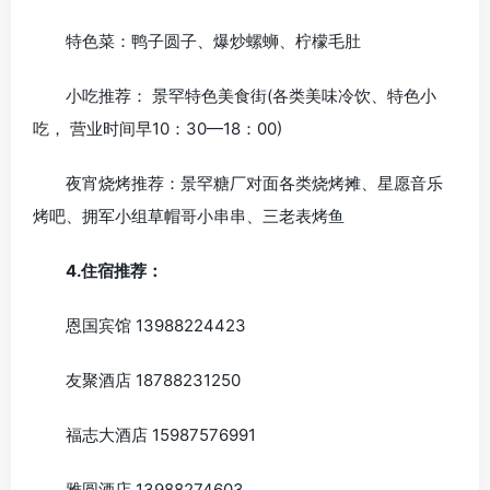
特色菜：鸭子圆子、爆炒螺蛳、柠檬毛肚
小吃推荐： 景罕特色美食街(各类美味冷饮、特色小
吃， 营业时间早10：30—18：00)
夜宵烧烤推荐：景罕糖厂对面各类烧烤摊、星愿音乐
烤吧、拥军小组草帽哥小串串、三老表烤鱼
4.住宿推荐：
恩国宾馆 13988224423
友聚酒店 18788231250
福志大酒店 15987576991
雅圆酒店 13988274603