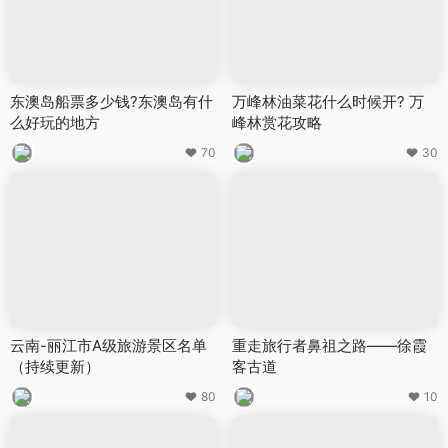
东澳岛船票多少钱?东澳岛有什
万峰林油菜花什么时候开? 万
么好玩的地方
峰林赏花攻略
70
30
云南-丽江市A级旅游景区名单
重走旅行者鼻祖之路——徐霞
（持续更新）
客古道
80
10