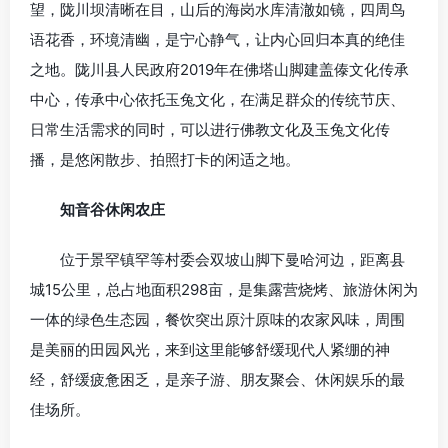
望，陇川坝清晰在目，山后的海岗水库清澈如镜，四周鸟
语花香，环境清幽，是宁心静气，让内心回归本真的绝佳
之地。陇川县人民政府2019年在佛塔山脚建盖傣文化传承
中心，传承中心依托玉兔文化，在满足群众的传统节庆、
日常生活需求的同时，可以进行佛教文化及玉兔文化传
播，是悠闲散步、拍照打卡的闲适之地。
知音谷休闲农庄
位于景罕镇罕等村委会双坡山脚下曼哈河边，距离县
城15公里，总占地面积298亩，是集露营烧烤、旅游休闲为
一体的绿色生态园，餐饮突出原汁原味的农家风味，周围
是美丽的田园风光，来到这里能够舒缓现代人紧绷的神
经，舒缓疲惫困乏，是亲子游、朋友聚会、休闲娱乐的最
佳场所。