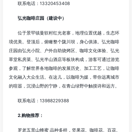
联系电话：13320453408
弘
光咖啡庄园（建设中）
位于景罕镇曼软村红光老寨，地理位置优越，生态环
境优美。登顶后，俯瞰整个陇川坝，身心俱涤。弘光咖啡
庄园由弘光小院、户外自助烧烤区、咖啡文化体验、弘光
草堂私房菜、弘光半山酒店等板块构成，游客可通过游览
参观，了解世界各地咖啡的发展历史、加工工艺，让咖啡
文化融入大众生活。在这儿，以咖啡为媒，带你远离城市
的喧嚣，沉浸山野的宁静，在青山绿野中触摸诗和远方。
联系电话：13988229388
2.购物推荐：
罗老五景山蜂蜜 品种多样，坚果花、咖啡花、百花、