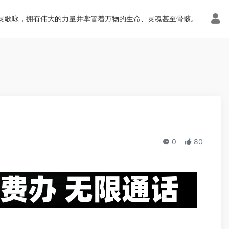
n.php
on line
113
灵歌咏，拥有伟大的力量并掌管着万物的生命、灵魂甚至骨骸。
0
80