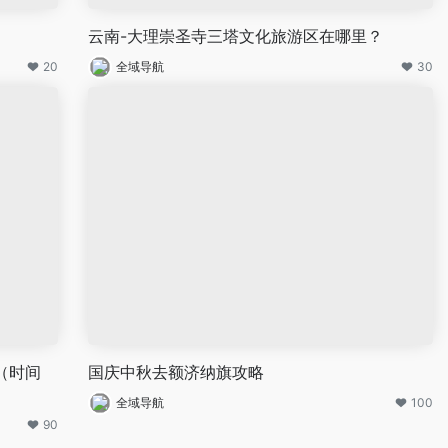
云南-大理崇圣寺三塔文化旅游区在哪里？
20
全域导航
30
（时间
国庆中秋去额济纳旗攻略
全域导航
100
90