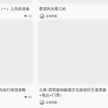
（一）上岛前准备
婺源风光看江岭
40
全域导航
自由行旅游攻略
云南-西双版纳勐泐文化旅游区孔雀美篇
+地点+门票）
80
全域导航