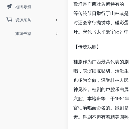
歌圩是广西壮族所特有的一
地图导航
等传统节日举行于山林或是
资源采购
时还会举行抛绣球、碰彩蛋
圩。宋代《太平寰宇记》中
旅游书籍
【传统戏剧】
桂剧作为广西最具代表的剧
唱，表演细腻贴切、活泼生
也多为文做，深受桂林人民
神见长。桂剧的声腔乐曲属
六腔、本地班等，于195
官话演唱而命名的。邕剧是
素。邕剧不但有着精美圆熟