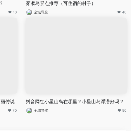
?
雾凇岛景点推荐（可住宿的村子）
10
全域导航
40
美丽传说
抖音网红小星山岛在哪里？小星山岛浮潜好吗？
70
全域导航
90