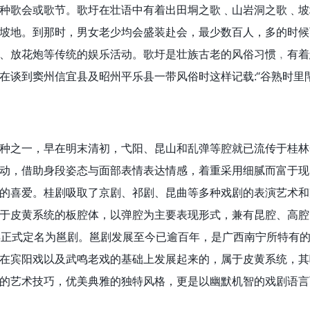
种歌会或歌节。歌圩在壮语中有着出田垌之歌﹑山岩洞之歌﹑坡
坡地。到那时，男女老少均会盛装赴会，最少数百人，多的时候
、放花炮等传统的娱乐活动。歌圩是壮族古老的风俗习惯﹐有着
在谈到窦州信宜县及昭州平乐县一带风俗时这样记载:“谷熟时里
种之一，早在明末清初，弋阳、昆山和乱弹等腔就已流传于桂林
动，借助身段姿态与面部表情表达情感，着重采用细腻而富于现
的喜爱。桂剧吸取了京剧、祁剧、昆曲等多种戏剧的表演艺术和
于皮黄系统的板腔体，以弹腔为主要表现形式，兼有昆腔、高腔
1年正式定名为邕剧。邕剧发展至今已逾百年，是广西南宁所特有的
在宾阳戏以及武鸣老戏的基础上发展起来的，属于皮黄系统，其
的艺术技巧，优美典雅的独特风格，更是以幽默机智的戏剧语言