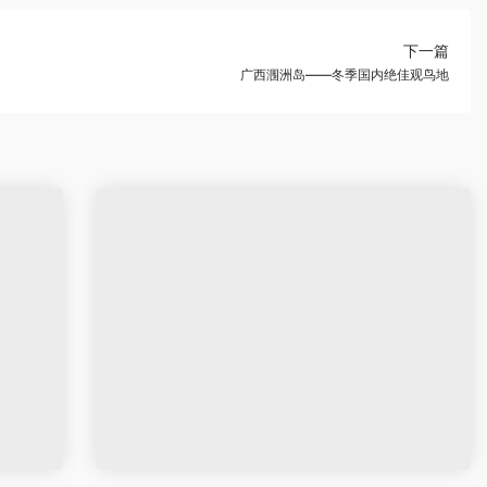
下一篇
广西涠洲岛——冬季国内绝佳观鸟地