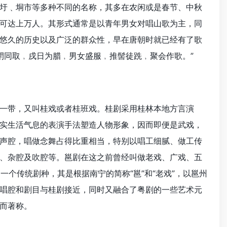
圩﹑垌市等多种不同的名称，其多在农闲或是春节、中秋
可达上万人。其形式通常是以青年男女对唱山歌为主，同
悠久的历史以及广泛的群众性，早在唐朝时就已经有了歌
閈同取﹐戌日为腊﹐男女盛服﹐推髻徒跣﹐聚会作歌。”
一带，又叫桂戏或者桂班戏。桂剧采用桂林本地方言演
实生活气息的表演手法塑造人物形象，因而即便是武戏，
声腔，唱做念舞占得比重相当，特别以唱工细腻、做工传
、杂腔及吹腔等。邕剧在这之前曾经叫做老戏、广戏、五
一个传统剧种，其是根据南宁的简称“邕”和“老戏”，以邕州
唱腔和剧目与桂剧接近，同时又融合了粤剧的一些艺术元
而著称。