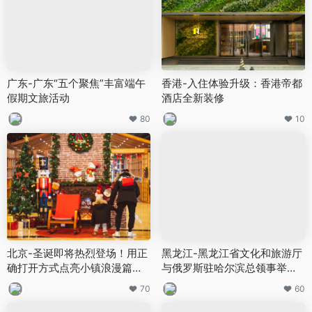
广东-广东“五个聚焦”丰富端午
香港-入住体验升级：香港帝都
假期文旅活动
酒店全新装修
80
10
北京-圣诞即将热烈登场！用正
黑龙江-黑龙江省文化和旅游厅
确打开方式点亮小镇浪漫篇
与俄罗斯驻哈尔滨总领事举行
章！
工作会谈
70
60