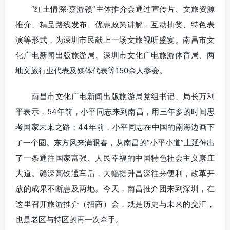
“红土情深·嘉游赣”主体推介会通过宣传片、文旅资源
推介、精品路线发布、优惠政策讲解、互动抽奖、特色表
演等形式，为深圳市民献上一场文旅视听盛宴。南昌市文
化广电新闻出版旅游局、深圳市文化广电旅游体育局、两
地文旅行业代表及媒体代表等150余人参会。
南昌市文化广电新闻出版旅游局党组书记、局长万利
平表示，54年前，小平同志来到南昌，用三年多的时间思
考国家未来之路；44年前，小平同志在中国的南海边画下
了一个圈。东方风来满眼春，从南昌的“小平小道”上延伸出
了一条通往国家富强、人民幸福的中国特色社会主义康庄
大道。赣深高铁通车后，大幅提升昌深往来便利，改革开
放的成果不断惠及两地。今天，南昌推介团来到深圳，在
这里召开旅游推介（招商）会，既是历史与未来的交汇，
也是老区与特区的再一次牵手。