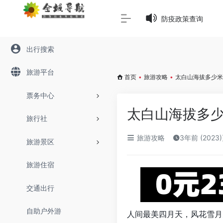
Warning
: Array to string conversion in
/www/wwwroot/645
防疫政策查询
出行搜索
旅游平台
首页
•
旅游攻略
•
太白山海拔多少米
票务中心
太白山海拔多
旅行社
旅游攻略
3年前 (2023
旅游景区
旅游住宿
交通出行
自助户外游
人间最美四月天，风花雪月