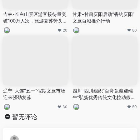
吉林-长白山景区游客接待量突
甘肃-甘肃庆阳启动“香约庆阳”
破100万人次，旅游复苏势头明
文旅百城推介行动
显
20
80
辽宁-大连“五一”假期文旅市场
四川-四川组织“百舟竞渡迎端
迎来强劲复苏
午”弘扬优秀传统文化拉动假期
文旅消费
30
50
暂无评论