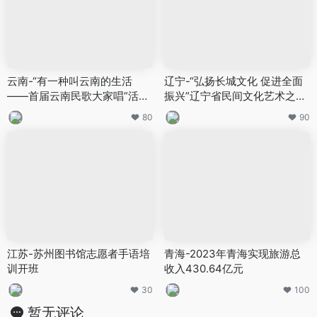
云南-“有一种叫云南的生活
辽宁-“弘扬长城文化 促进全面
——首届云南民歌大家唱”活动
振兴”辽宁省民间文化艺术之乡
在云南民族村启动
展览展示活动举办
80
90
江苏-苏州图书馆志愿者手语培
青海-2023年青海实现旅游总
训开班
收入430.64亿元
30
100
暂无评论