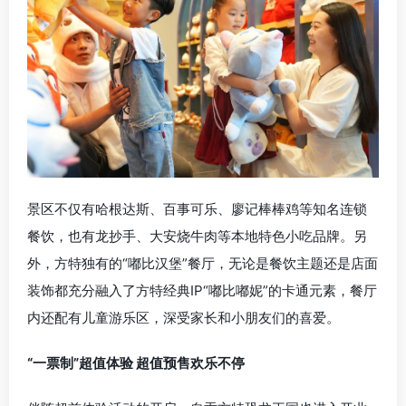
景区不仅有
哈根
达斯、百事可乐、廖记棒棒鸡等知名连锁
餐饮，也有
龙抄手
、大安烧牛肉等本地特色小吃品牌。另
外，方特独有的“嘟比
汉堡
”餐厅，无论是餐饮主题还是店面
装饰都充分融入了方特经典IP“嘟比嘟妮”的卡通元素，餐厅
内还配有儿童游乐区，深受家长和小朋友们的喜爱。
“一票制”超值体验 超值预售欢乐不停