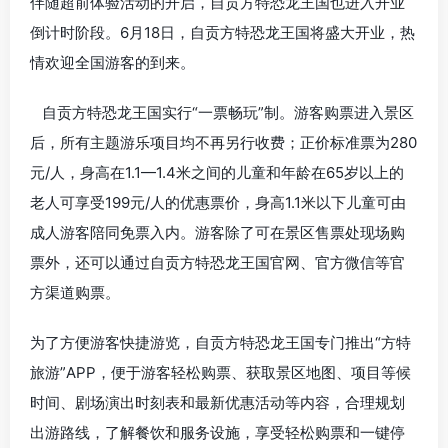
伴随超前体验活动的开启，
自贡
方特恐龙王国也进入开业
倒计时阶段。6月18日，
自贡
方特恐龙王国将盛大开业，热
情欢迎全国游客的到来。
自贡
方特恐龙王国实行“一票畅玩”制。游客购票进入景区
后，所有主题游乐项目均不再另行收费；正价标准票为280
元/人，身高在1.1—1.4米之间的儿童和年龄在65岁以上的
老人可享受199元/人的优惠票价，身高1.1米以下儿童可由
成人游客陪同免票入内。游客除了可在景区售票处现场购
票外，还可以通过
自贡
方特恐龙王国官网、官方微信等官
方渠道购票。
为了方便游客快捷游览，
自贡
方特恐龙王国专门推出“方特
旅游”APP，便于游客轻松购票、获取景区地图、项目等候
时间、剧场演出时刻表和最新优惠活动等内容，合理规划
出游路线，了解餐饮和服务设施，享受轻松购票和一键停