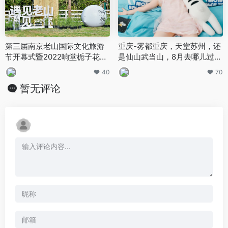
第三届南京老山国际文化旅游
重庆-雾都重庆，天堂苏州，还
节开幕式暨2022响堂栀子花大
是仙山武当山，8月去哪儿过暑
会启动仪式在浦口响堂举行
假？
40
70
暂无评论