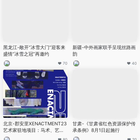
黑龙江-敞开“冰雪大门”迎客来
新疆-中外画家联手呈现丝路画
盛情“冰雪之冠”再邀约
韵
70
40
北京-郡安里XENACTMENT23
甘肃-《甘肃省红色资源保护传
艺术家驻地项目：马术、艺术
承条例》8月1日起施行
与自然的交响
80
20