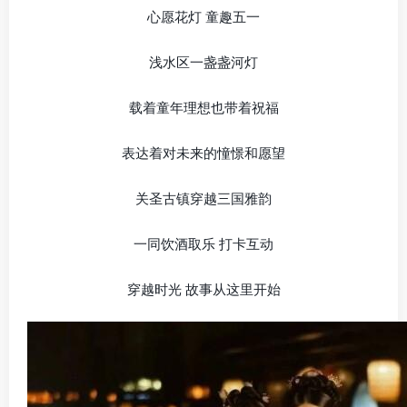
心愿花灯 童趣五一
浅水区一盏盏河灯
载着童年理想也带着祝福
表达着对未来的憧憬和愿望
关圣古镇穿越三国雅韵
一同饮酒取乐 打卡互动
穿越时光 故事从这里开始