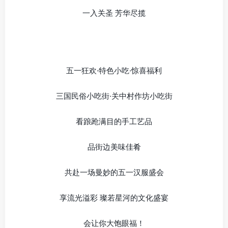
一入关圣 芳华尽揽
五一狂欢·特色小吃·惊喜福利
三国民俗小吃街·关中村作坊小吃街
看踉跄满目的手工艺品
品街边美味佳肴
共赴一场曼妙的五一汉服盛会
享流光溢彩 璨若星河的文化盛宴
会让你大饱眼福！