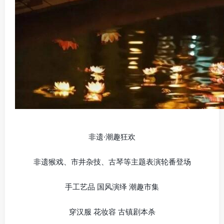
非遗·潮趣狂欢
非遗猴戏、市井杂技、古琴等主题表演轮番登场
手工艺品 国风演绎 潮趣市集
穿汉服 花妆容 古镇剧本杀