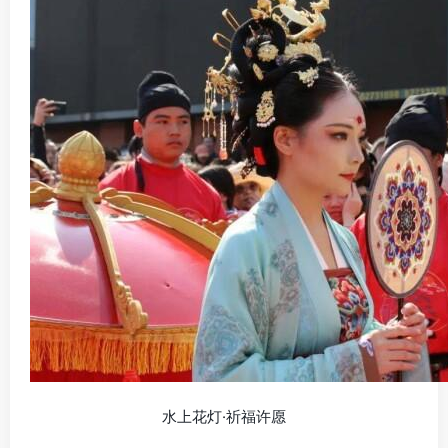
水上花灯·祈福许愿