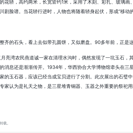
花轿，高约两米，长宽皆约1米，采用了木刻、彩扎、玻璃画、
川剧脸谱。当花轿行进时，人物也将随着轿身起伏，形成“移动的
的石头，看上去似带孔圆饼，又似磨盘。90多年前，正是这套
月亮湾农民燕道诚一家在清理水沟时，偶然发现了一坑玉石，其
的消息还是渐渐传开。1934年，华西协合大学博物馆牵头在三
家的玉石器，应该已经当成宝贝进行了分割。此次展出的石璧中
专家认为是礼天之物，是三星堆青铜器、玉器之外重要的祭祀用
转载。