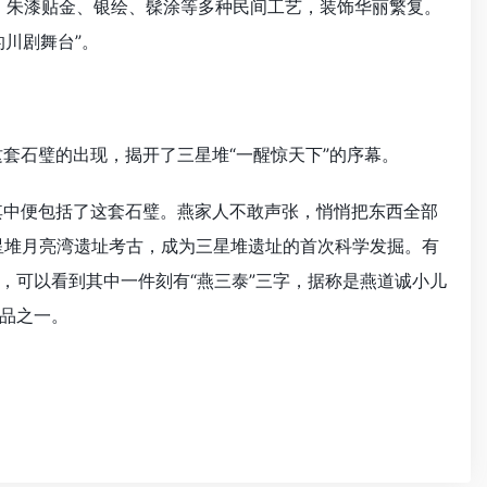
朱漆贴金、银绘、髹涂等多种民间工艺，装饰华丽繁复。
川剧舞台”。
石璧的出现，揭开了三星堆“一醒惊天下”的序幕。
中便包括了这套石璧。燕家人不敢声张，悄悄把东西全部
星堆月亮湾遗址考古，成为三星堆遗址的首次科学发掘。有
，可以看到其中一件刻有“燕三泰”三字，据称是燕道诚小儿
品之一。