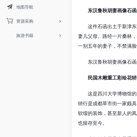
地图导航
东汉鲁秋胡妻画像石函
资源采购
这件石函出土于新津东汉
旅游书籍
妻儿父母。路经一片桑林，
一别五年的妻子，不禁满脸
东汉鲁秋胡妻画像石函的
民国木雕重工彩绘花轿
这是四川大学博物馆的网
轿行是成都草市街一家颇具
软缎的装饰，甚至新人的凤
也留存至今。