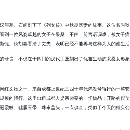
崖墓。石函刻下了《列女传》中秋胡戏妻的故事。这位名叫秋
看到一位风姿卓越的女子在采桑，不由上前言语调戏，被女子痛
惭愧。秋胡妻看清了丈夫，表明已经不能再与这样为人的他生活
珍贵，不仅在于四川的汉代工匠刻出了优雅生动的采桑女形象
红文物之一。来自成都上世纪三四十年代鸿发号轿行的一整套
规模的轿行。这里出租成都人娶亲需要的一切物品：开路的仪仗
冠霞帔、鞋履玉带、珠串盖头，一应俱全，类似于今天的婚庆公