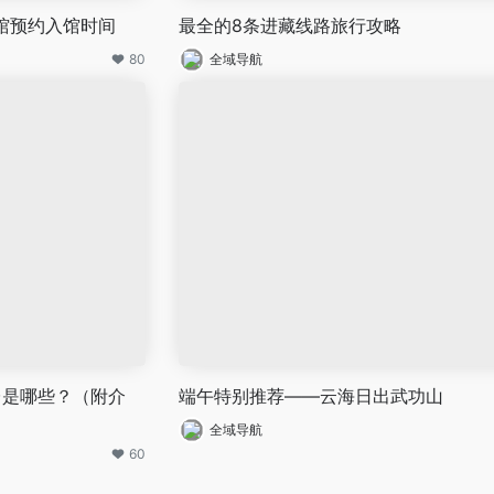
物馆预约入馆时间
最全的8条进藏线路旅行攻略
80
全域导航
台是哪些？（附介
端午特别推荐——云海日出武功山
全域导航
60