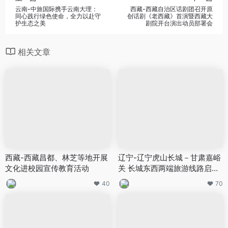
云南-中旅国际携手云南大理：
西藏-西藏自治区话剧团召开原
同心践行绿色使命，全力以赴守
创话剧《老西藏》首演暨西藏大
护生态之美
剧院开台演出动员部署会
相关文章
西藏-西藏昌都、林芝等地开展
辽宁-辽宁虎山长城－甘肃嘉峪
文化进校园宣传教育活动
关 长城东西两端旅游线路启动
仪式启动
40
70