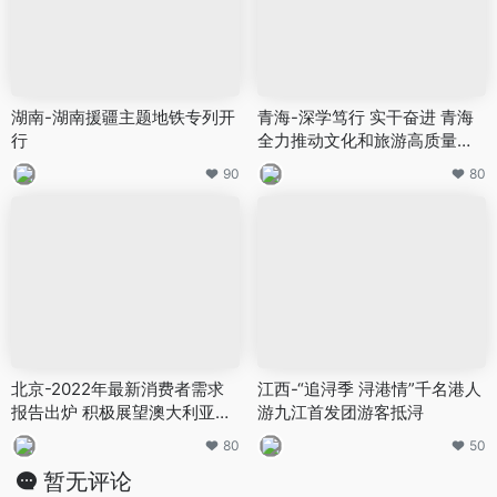
湖南-湖南援疆主题地铁专列开
青海-深学笃行 实干奋进 青海
行
全力推动文化和旅游高质量发
展
90
80
北京-2022年最新消费者需求
江西-“追浔季 浔港情”千名港人
报告出炉 积极展望澳大利亚商
游九江首发团游客抵浔
务会奖旅游的未来
80
50
暂无评论