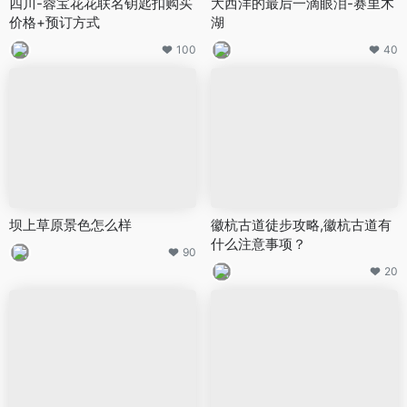
四川-蓉宝花花联名钥匙扣购买
大西洋的最后一滴眼泪-赛里木
价格+预订方式
湖
100
40
坝上草原景色怎么样
徽杭古道徒步攻略,徽杭古道有
什么注意事项？
90
20