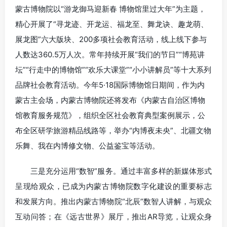
蒙古博物院以“游龙御马迎新春 博物馆里过大年”为主题，
精心开展了“寻龙迹、开龙运、福龙至、舞龙诀、趣龙萌、
展龙图”六大版块、200多项社会教育活动，线上线下参与
人数达360.5万人次。常年持续开展“我们的节日”“博苑讲
坛”“行走中的博物馆”“欢乐大课堂”“小小讲解员”等十大系列
品牌社会教育活动。今年5·18国际博物馆日期间，作为内
蒙古主会场，内蒙古博物院还将发布《内蒙古自治区博物
馆教育服务规范》，组织全区社会教育典型案例展示，公
布全区研学旅游精品线路等，举办“内博夜未央”、北疆文物
乐舞、我在内博修文物、公益鉴宝等活动。
三是充分运用“数智”服务。通过丰富多样的新媒体形式
呈现给观众，已成为内蒙古博物院数字化建设的重要标志
和发展方向。推出内蒙古博物院“北辰”数智人讲解，与观众
互动问答；在《远古世界》展厅，推出AR导览，让观众身