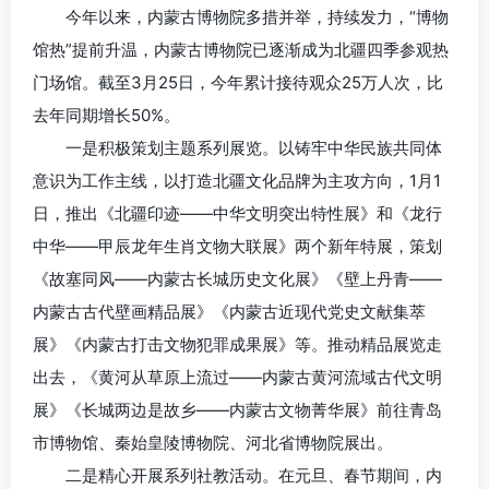
今年以来，内蒙古博物院多措并举，持续发力，“博物
馆热”提前升温，内蒙古博物院已逐渐成为北疆四季参观热
门场馆。截至3月25日，今年累计接待观众25万人次，比
去年同期增长50%。
一是积极策划主题系列展览。以铸牢中华民族共同体
意识为工作主线，以打造北疆文化品牌为主攻方向，1月1
日，推出《北疆印迹——中华文明突出特性展》和《龙行
中华——甲辰龙年生肖文物大联展》两个新年特展，策划
《故塞同风——内蒙古长城历史文化展》《壁上丹青——
内蒙古古代壁画精品展》《内蒙古近现代党史文献集萃
展》《内蒙古打击文物犯罪成果展》等。推动精品展览走
出去，《黄河从草原上流过——内蒙古黄河流域古代文明
展》《长城两边是故乡——内蒙古文物菁华展》前往青岛
市博物馆、秦始皇陵博物院、河北省博物院展出。
二是精心开展系列社教活动。在元旦、春节期间，内