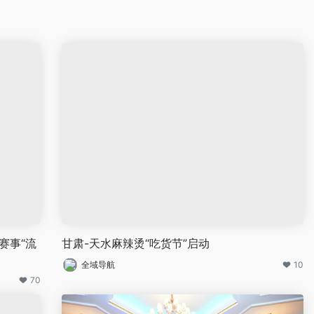
赛事“流
甘肃-天水麻辣烫“吃货节”启动
全域导航
10
70