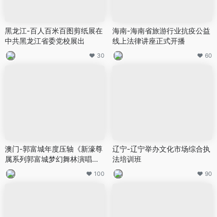
黑龙江-百人百米百图剪纸展在
海南-海南省旅游行业抗疫公益
中共黑龙江省委党校展出
线上法律讲座正式开播
30
60
澳门-郭富城年度压轴《新濠尊
辽宁-辽宁举办文化市场综合执
属系列郭富城梦幻舞林演唱会2
法培训班
023》
100
90