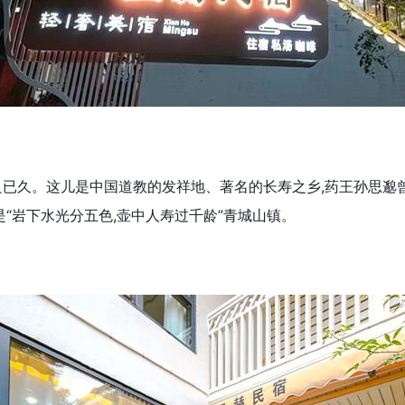
良已久。这儿是中国道教的发祥地、著名的长寿之乡,药王孙思邈曾
是“岩下水光分五色,壶中人寿过千龄”青城山镇。