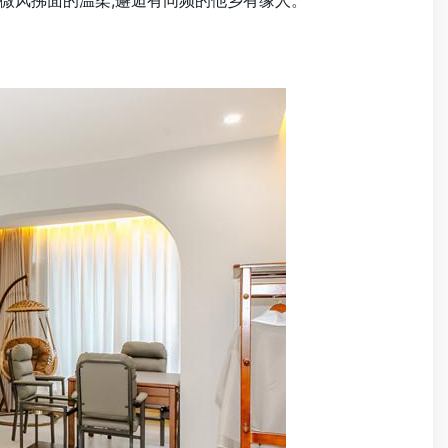
受微风拂面的温柔,邂逅有同频的他乡有缘人。