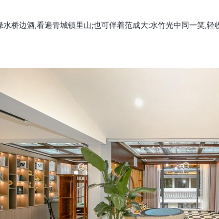
绿水桥边酒,看遍青城镇里山;也可伴着范成大:水竹光中同一笑,