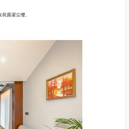
轻收荷露濯尘缨。