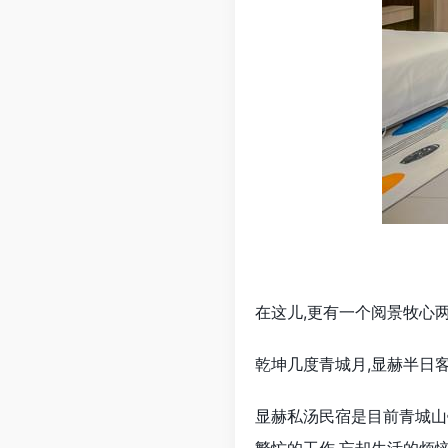
在这儿,更有一个阅景牧心两
乾坤几度青城月,显赫半日
显赫私汤民宿是目前青城山镇