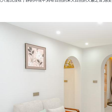
恼,只需沉浸在宁静的环境中,聆听自然的来大自然的天籁之音,感