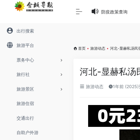
Warning
: Array to string conversion in
/www/wwwroot/645
防疫政策查询
出行搜索
旅游平台
首页
•
旅游动态
•
河北-显赫私汤民
票务中心
河北-显赫私汤
旅行社
旅游动态
1年前 (2025
旅游景区
旅游住宿
交通出行
自助户外游