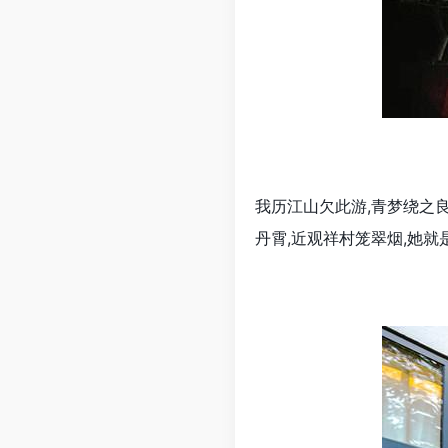
我历江山欠此游,青梦绕之
丹霄,近观祥村笼翠烟,她就