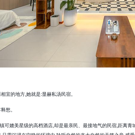
相宜的地方,她就是:显赫私汤民宿。
客释愁。
可媲美星级的高档酒店,却是最亲民、最接地气的民宿,距离青城山