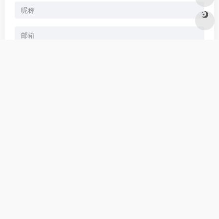
发表评论
暂无评论...
全域导航 一为旅游行业导航，集网址、资源、资讯于一体的旅