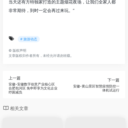
当天还有方特独家打造的主题烟花夜场，让我们全家人都
非常期待，到时一定会再过来玩。”
# 旅游动态
©
版权声明
文章版权归作者所有，未经允许请勿转载。
上一篇
下一篇
安徽-安徽数字创意产业核心区
安徽-黄山景区智慧疫情防控一
合肥包河区 免申即享为文化企业
体机试运行
纾困减负
相关文章