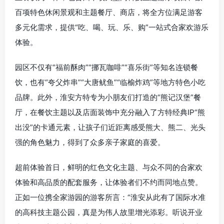
百项特色休闲景观和主题餐厅、商店，将全方位满足游客
多元化需求，提供“吃、喝、玩、乐、购”一站式合家欢游乐
体验。
园区不仅有“福前酥肉”“挪瓦咖啡”“喜乐街”等知名连锁餐
饮，也有“夸父炸串”“大唐鱿鱼”“临榆炸鸡”等地方特色小吃
品牌。此外，
淮安
方特专为小朋友们打造的“熊记
汉堡
”餐
厅，在餐饮主题以及店面装饰中充分融入了方特经典IP“熊
出没”的卡通元素，让孩子们近距离感受熊大、熊二、光头
强的角色魅力，得到了众多亲子家庭的喜爱。
超前体验首日，鲜明的红色文化主题、与众不同的合家欢
体验和高品质的配套服务，让体验者们不约而同地点赞。
正如一位携全家游园的游客所言：“
淮安
从此有了国际水准
的高科技主题公园，真是为伟人故里增光添彩。听说开业