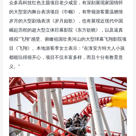
众多高科技红色主题项目老少咸宜，有深刻展现家国情怀
的大型室内舞台表演项目《巾帼》，有带领游客重温燃情
岁月的大型剧场表演《岁月如歌》，也有展现近现代中国
崛起历程的超大型立体巨幕影院《东方欲晓》，以及逼真
模拟“飞翔”感受、俯瞰祖国壮美河山的大型球幕飞翔影院项
目《飞翔》。本地游客李女士表示：“在
淮安
方特大人小孩
都能玩得很开心，项目不仅丰富多样，而且十分有教育意
义。”