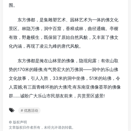
围。
东方佛都，是集雕塑艺术、园林艺术为一体的佛文化
景区。林隐万佛，洞中百窟，香樟成林，曲径通幽。亭榭
有致，野趣横生，既保留了原始自然风貌，又丰富了佛文
化内涵，再现了凌云九峰的唐代风貌。
东方佛都是掩在山林里的佛像，隐现宛露：有依山取
势的170米的睡佛;有气势宏大的万佛洞——洞中的乐山佛
文化故事，引人入胜，33米的洞中坐佛，51米的站佛，令
人震撼;有三面青峰环抱的大佛湾;有东南亚佛像荟萃的佛像
群……诚盼广大乐山市民朋友前来，共赏景区盛景!
# 优惠活动
©
版权声明
文章版权归作者所有，未经允许请勿转载。