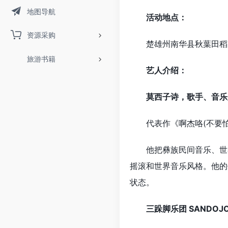
地图导航
活动地点：
资源采购
楚雄州南华县秋葉田稻
旅游书籍
艺人介绍：
莫西子诗，歌手、音乐
代表作《啊杰咯(不要怕)
他把彝族民间音乐、世界
摇滚和世界音乐风格。他的
状态。
三跺脚乐团 SANDOJ