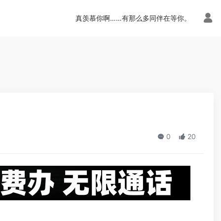
n.php
on line
113
真羡慕你啊……有那么多同伴在等你。
点
0
20