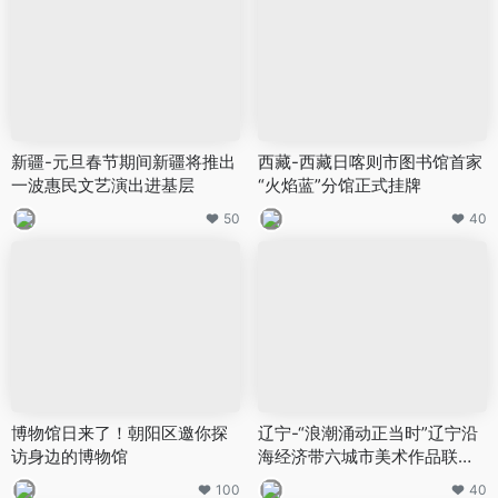
新疆-元旦春节期间新疆将推出
西藏-西藏日喀则市图书馆首家
一波惠民文艺演出进基层
“火焰蓝”分馆正式挂牌
50
40
博物馆日来了！朝阳区邀你探
辽宁-“浪潮涌动正当时”辽宁沿
访身边的博物馆
海经济带六城市美术作品联展
在大连启幕
100
40