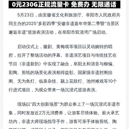
5月23日，由安徽省文化和旅游厅、阜阳市人民政府共
同主办的2025“多彩四季”安徽非遗嘉年华第二季暨“当景区
邂逅非遗”巡游表演活动，在阜阳市双清湾广场启动。
启动仪式上，徽剧、黄梅戏等项目以灵动婉转的唱
腔，拉开了整场活动的序幕。非遗演艺项目与传统技艺在
节目《非遗新韵》中实现了融合，阜阳太和清音与柳编、
彩陶、剪纸的场景化表演相得益彰。国家级非遗肘阁抬
阁、无为鱼灯、临泉杂技、颍上花鼓灯、池州傩戏等10个
行进式项目，为观众带来一场沉浸式巡游表演。
现场以“四大创新场景”为群众奉上了一场沉浸式非遗市
集，同时发放近2万元消费券，让游客尽情体验。薪火承艺
坊内，非遗大师现场指导手作，游客可亲手体验剪纸、陶