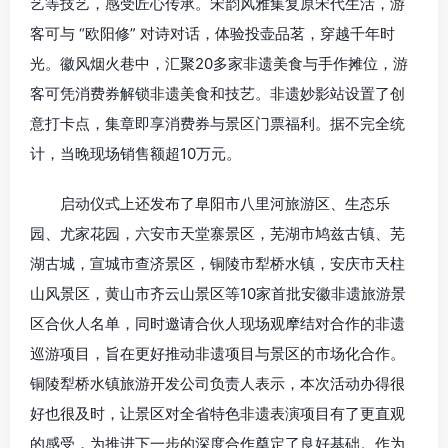
艺等技艺，感受匠心传承。宋韵风雅集复原宋代生活，游
客可与 “欧阳修” 对诗对话，体验投壶品茗，穿越千年时
光。徽风烟火巷中，汇聚20多家非遗美食与手作摊位，游
客可凭消费券解锁非遗美食和技艺。非遗妙影站设置了创
意打卡点，集章即享消费券与景区门票福利。据不完全统
计，当晚现场销售额超10万元。
启动仪式上还发布了阜阳市八里河旅游区、生态乐
园、尤家花园，六安市天堂寨景区，芜湖市鸠兹古镇、芜
湖古城，宣城市查济景区，铜陵市犁桥水镇，安庆市天柱
山风景区，黄山市齐云山景区等10家首批安徽非遗旅游景
区合伙人名单，同时邀请合伙人现场观摩结对合作的非遗
巡游项目，旨在更好推动非遗项目与景区的市场化合作。
铜陵犁桥水镇旅游开发公司负责人表示，本次活动办得很
好也很及时，让景区对全省特色非遗表演项目有了更直观
的感受，为推进下一步的深度合作奠定了良好基础。作为