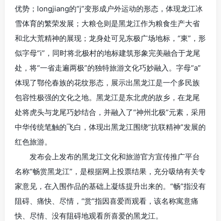
优势；longjiang的“j”变形成户外运动的形态，体现龙江冰
雪体育的繁荣发展；大粮仓则是黑龙江作为粮食生产大省
和北大荒精神的展现；龙身处可见东极广场地标，“東”，形
似字母“i”，同时将北极村的地标建筑形象完美融合于龙尾
处，将“一省走遍两极”的独特旅游文化巧妙融入。字母“a”
体现了鄂伦春族的花纹形态，展示出黑龙江是一个多民族
包容性极强的文化之地。黑龙江是东北虎的故乡，在龙尾
处将虎头与龙尾巧妙结合，并融入了“神州北极”元素，采用
中华传统笔触的飞白，体现出黑龙江围绕“抗联精神”发展的
红色旅游。
发布会上发布的黑龙江文化和旅游官方宣传推广平台
名称“畅赏黑龙江”，是根据网上投票结果，充分吸纳有关专
家意见，在入围作品的基础上凝练提升出来的。“畅”指没有
阻碍、痛快、尽情，“赏”指因喜爱而观看，该名称寓意痛
快、尽情、没有阻碍地观看所喜爱的黑龙江。