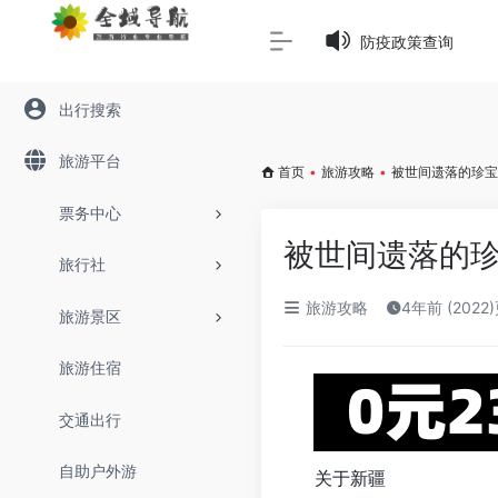
Warning
: Array to string conversion in
/www/wwwroot/645
防疫政策查询
出行搜索
旅游平台
首页
•
旅游攻略
•
被世间遗落的珍宝
票务中心
被世间遗落的
旅行社
旅游攻略
4年前 (2022
旅游景区
旅游住宿
交通出行
自助户外游
关于新疆