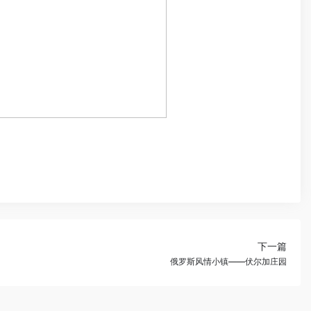
下一篇
俄罗斯风情小镇——伏尔加庄园