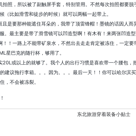
所以被了副触屏手套，特别管用。不然每次拍照都要脱手套
候（比如滑雪和徒步的时候）就可以两幅一起带上。
那种能遮住耳朵的，我带了顶雷锋帽！墨镜的话因人而异，
服。最主要是带了滑雪镜可以凹造型啊！有木有！来两张凹造型
路上不能带矿泉水，不然出去走走肯定被冻住，一定要带保
0ML星巴克的随行杯，够用了。
或以上的就够了。我个人的出行习惯是喜欢带一个腰包，把
拖行李箱。。。因为。。。最后一天！！你可以哈尔滨买好
d的住，不会被冻裂。
！