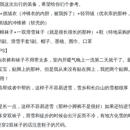
我这次出行的装备，希望给你们个参考。
（冲锋衣的内胆，被我拆了）+轻羽绒（优衣库的那种，
的冲锋裤（软壳的）
+一双滑雪袜子（就是很长很长的那种）+鞋（特地采购的
滑雪手套1副、帽子、墨镜、围巾、口罩
S】
袜子不用带太多，室内开暖气晚上一洗第二天就干了。最
脚上的那种。但是我从来没有贴在脚上，我把两个贴脚上的
用！
中帮的，这样子不容易进雪，雪乡和长白山的雪都很厚，有
，这样不容易进雪（那种小脚裤不是很好）如果还怕进雪
子，滑雪和徒步的时候会出汗反而不冷，有地方化雪的时候脚
要穿2双袜子的话注意鞋子的尺码。