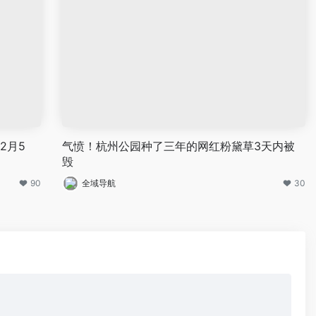
2月5
气愤！杭州公园种了三年的网红粉黛草3天内被
毁
90
全域导航
30