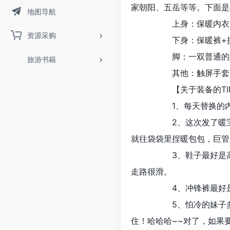
家朝阳、五岳等等。下面是
地图导航
上身：保暖内衣+抓绒衣
资源采购
下身：保暖裤+抓绒
脚：一双普通的棉袜子
旅游书籍
其他：触屏手套1副、
【关于装备的TIP
1、每天替换的内衣裤和
2、这次发了暖宝宝，贴
就往袋袋里捏暖包包，巨管
3、鞋子最好是高帮或者
走路很滑。
4、冲锋裤最好是长一点
5、怕冷的妹子多穿双袜
住！哈哈哈~~对了，如果