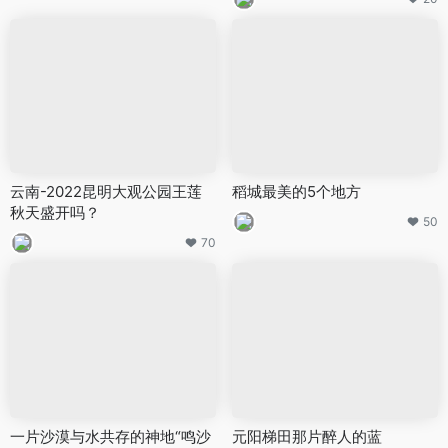
云南-2022昆明大观公园王莲
稻城最美的5个地方
秋天盛开吗？
50
70
一片沙漠与水共存的神地“鸣沙
元阳梯田那片醉人的蓝