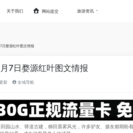
t.com/wp-content/themes/onenav/inc/wp-optimizatio
关于我们
旅游资讯
网站提交
月7日婺源红叶图文情报
1月7日婺源红叶图文情报
)更新
全域导航
园山水、驿道古建，梯田晨雾风光，许多驴友、摄友都期盼着