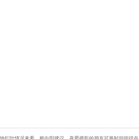
地红叶情况来看，戴向阳建议，喜爱摄影的朋友可将时间按排在11