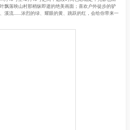
叶飘落映山村那稍纵即逝的绝美画面；喜欢户外徒步的驴
、溪流……浓烈的绿、耀眼的黄、跳跃的红，会给你带来一