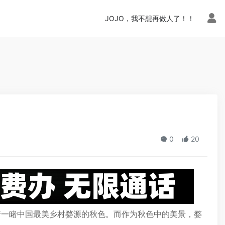
n.php
on line
113
JOJO，我不想再做人了！！
0
20
一睹中国最美乡村婺源的秋色。而作为秋色中的美景，婺