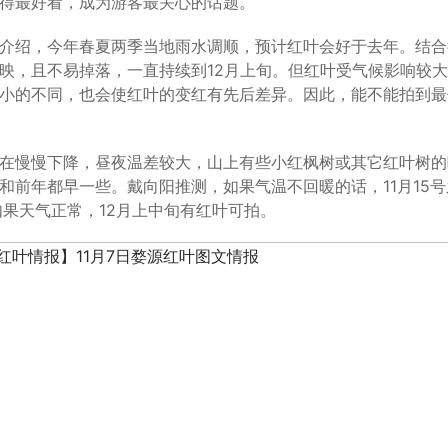
得最好看，成为游客最关心的话题。
，今年春夏两季当地雨水调顺，预计红叶会好于去年。结合往年
映，且不易掉落，一直持续到12月上旬。但红叶受气候影响较
小的不同，也会使红叶的变红有先后差异。因此，能不能拍到最
慢慢下降，昼夜温差较大，山上有些小红枫树或其它红叶树的叶
和前年都早一些。戴向阳推测，如果气温不回暖的话，11月15号
如果天气正常，12月上中旬有红叶可拍。