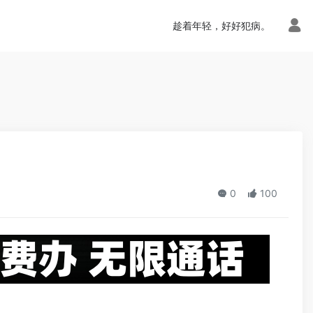
n.php
on line
113
趁着年轻，好好犯病。
0
100