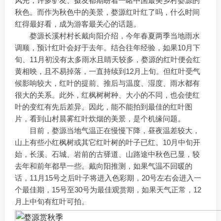
风光，许多驴友、摄友都期盼着一睹中国最美乡村婺源的
秋色。而作为秋色中的美景，婺源红叶红了吗，什么时间
红得最好看，成为游客最关心的话题。
婺源长溪村村长戴向阳介绍，今年春夏两季当地雨水
调顺，预计红叶会好于去年。结合往年经验，如果10月下
旬、11月初没有太多雨水且睛天较多，婺源的红叶便会红
黄相映，且不易掉落，一直持续到12月上旬。但红叶受气
候影响较大，红叶的提前、推后与温度、湿度、雨水都有
很大的关系。此外，红枫树树种、大小的不同，也会使红
叶的变红有先后差异。因此，能不能拍到最佳的红叶图
片，看到山村晨雾红叶炊烟的美景，是个机缘问题。
目前，婺源当地气温正在慢慢下降，昼夜温差较大，
山上有些小红枫树或其它红叶树的叶子已红。10月中旬开
始，长溪、石城、岩前的古驿道、山路途中秋色已显，较
去年和前年都早一些。戴向阳推测，如果气温不回暖的
话，11月15号之后叶子将进入色彩期，20号左右会进入一
个最佳期，15号至30号为最佳观赏期，如果天气正常，12
月上中旬有红叶可拍。