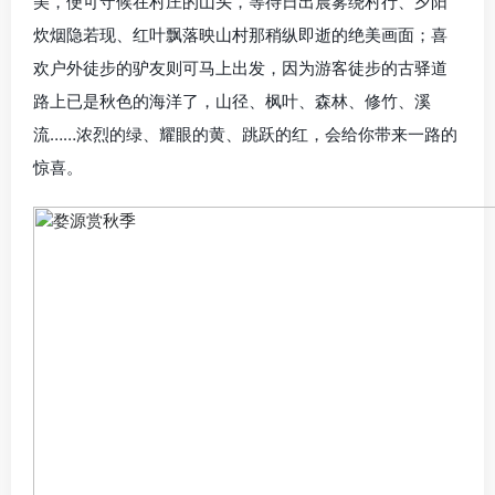
美，便可守候在村庄的山头，等待日出晨雾绕村行、夕阳
炊烟隐若现、红叶飘落映山村那稍纵即逝的绝美画面；喜
欢户外徒步的驴友则可马上出发，因为游客徒步的古驿道
路上已是秋色的海洋了，山径、枫叶、森林、修竹、溪
流……浓烈的绿、耀眼的黄、跳跃的红，会给你带来一路的
惊喜。