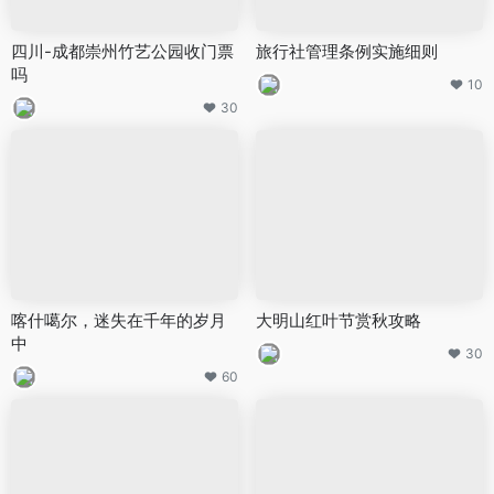
四川-成都崇州竹艺公园收门票
旅行社管理条例实施细则
吗
10
30
喀什噶尔，迷失在千年的岁月
大明山红叶节赏秋攻略
中
30
60