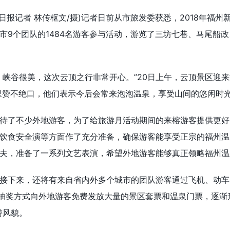
州日报记者 林传枢文/摄)记者日前从市旅发委获悉，2018年福州
市9个团队的1484名游客参与活动，游览了三坊七巷、马尾船
、峡谷很美，这次云顶之行非常开心。”20日上午，云顶景区迎
里赞不绝口，他们表示今后会常来泡泡温泉，享受山间的悠闲时
待了不少外地游客，为了给旅游月活动期间的来榕游客提供更好
饮食安全演等方面作了充分准备，确保游客能享受正宗的福州温
夫，准备了一系列文艺表演，希望外地游客能够真正领略福州温
接下来，还将有来自省内外多个城市的团队游客通过飞机、动车
以抽奖方式向外地游客免费发放大量的景区套票和温泉门票，逐渐
游风貌。