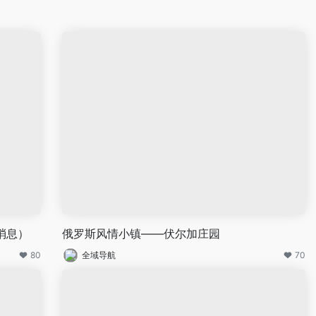
消息）
俄罗斯风情小镇——伏尔加庄园
80
全域导航
70