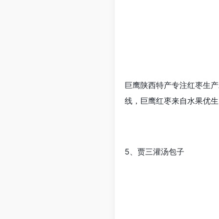
巨鹰陕西特产专注红枣生产
线，巨鹰红枣来自水果优生
5、贾三灌汤包子