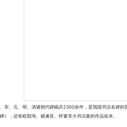
、宋、元、明、清诸朝代碑碣共2300余件，是我国书法名碑的
碑》，还有欧阳洵、褚遂良、怀素等大书法家的作品拓本。