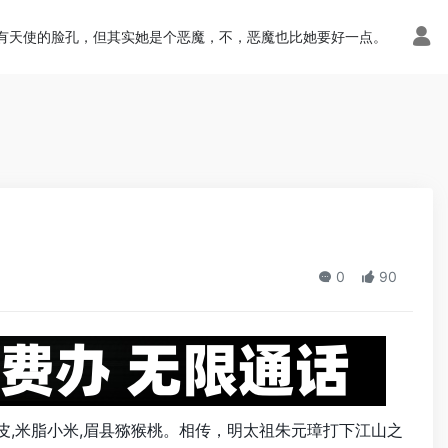
n.php
on line
113
有天使的脸孔，但其实她是个恶魔，不，恶魔也比她要好一点。
0
90
凉皮,米脂小米,眉县猕猴桃。相传，明太祖朱元璋打下江山之