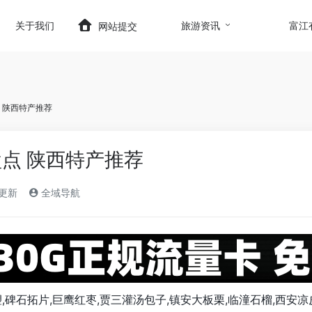
t.com/wp-content/themes/onenav/inc/wp-optimizatio
关于我们
旅游资讯
富江
网站提交
 陕西特产推荐
点 陕西特产推荐
)更新
全域导航
,碑石拓片,巨鹰红枣,贾三灌汤包子,镇安大板栗,临潼石榴,西安