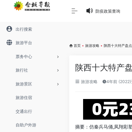
Warning
: Array to string conversion in
/www/wwwroot/645
防疫政策查询
出行搜索
旅游平台
首页
•
旅游攻略
•
陕西十大特产盘点
票务中心
陕西十大特产盘
旅行社
旅游攻略
4年前 (2022
旅游景区
旅游住宿
交通出行
自助户外游
摘要：仿秦兵马俑,凤翔彩塑