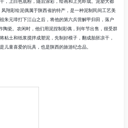
干，上白色底粉，随后涂彩，绘画和上光即成。泥塑大都
) 凤翔彩绘泥偶属于陕西省的特产，是一种泥制民间工艺美
祖朱元璋打下江山之后，将他的第六兵营解甲归田，落户
制作陶瓷。农闲时，他们用泥捏制彩偶，到年节出售，很受群
将粘土和纸浆搅拌成塑泥，先制好模子，翻成胎胚凉干，
是儿童喜爱的玩具，也是陕西的旅游纪念品。