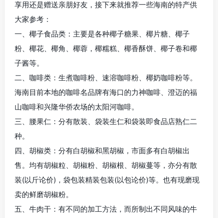
享用还是赠送亲朋好友，接下来就推荐一些海南的特产供
大家参考：
一、椰子食品类：主要是各种椰子糖果、椰片糖、椰子
粉、椰花、椰角、椰蓉，椰糯糕、椰香酥饼、椰子卷和椰
子酱等。
二、咖啡类：生煮咖啡粉、速溶咖啡粉、椰奶咖啡粉等。
海南目前本地的咖啡名品牌有海口的力神咖啡、澄迈的福
山咖啡和兴隆华侨农场的太阳河咖啡。
三、腰果仁：分有散装、袋装生仁和袋装即食品店熟仁二
种。
四、胡椒类：分有白胡椒和黑胡椒，市面多有白胡椒出
售。均有胡椒粒、胡椒粉、胡椒根、胡椒蔓等，亦分有散
装(以斤论价)，袋包装精装包装(以包论价)等。也有现磨现
卖的鲜磨胡椒粉。
五、牛肉干：有不同的加工方法，而所制出不同风味的牛