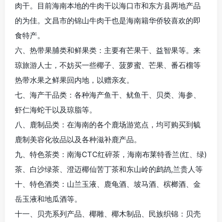
肉干。目前海南本地的牛肉干以海口市和东方县两地产品
的为佳。文昌市的锦山牛肉干也是海南籍华侨较喜欢的即
食特产。
六、热带果脯类和鲜果类：主要有芒果干、益智果等。来
琼旅游人士，不妨买一些椰子、菠萝蜜、芒果、番石榴等
热带水果之鲜果回内地，以赠亲友。
七、海产干品类：各种海产鱼干、鱿鱼干、贝类、海参、
虾仁海蛇干以及琼脂等。
八、鹿制品类：在海南的各个鹿场游览点，均可购买到毓
鹿制美容化妆品以及各种滋补鹿产品。
九、特色茶类：南海CTC红碎茶，海南布莱特香兰(红、绿)
茶、白沙绿茶、澄迈椰仙苦丁茶和东山岭的鹧鸪,兰贵人等
十、特色酒类：山兰玉液、鹿龟酒、坡马酒、槟榔酒、金
岳玉液和地瓜酒等。
十一、贝壳系列产品、椰雕、椰木制品、民族织锦：贝壳