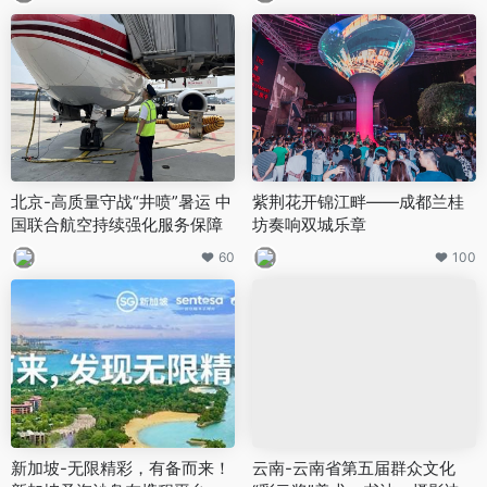
北京-高质量守战“井喷”暑运 中
紫荆花开锦江畔——成都兰桂
国联合航空持续强化服务保障
坊奏响双城乐章
60
100
新加坡-无限精彩，有备而来！
云南-云南省第五届群众文化