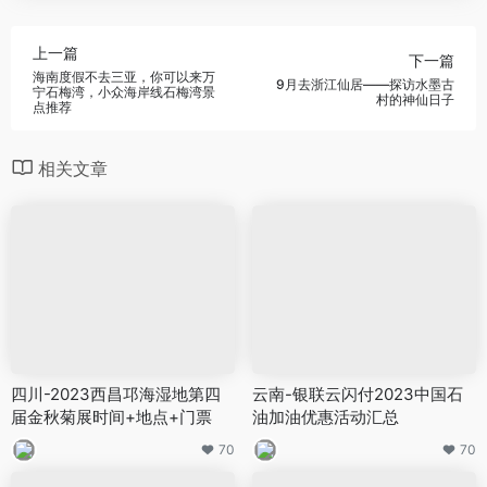
上一篇
下一篇
海南度假不去三亚，你可以来万
9月去浙江仙居——探访水墨古
宁石梅湾，小众海岸线石梅湾景
村的神仙日子
点推荐
相关文章
四川-2023西昌邛海湿地第四
云南-银联云闪付2023中国石
届金秋菊展时间+地点+门票
油加油优惠活动汇总
70
70