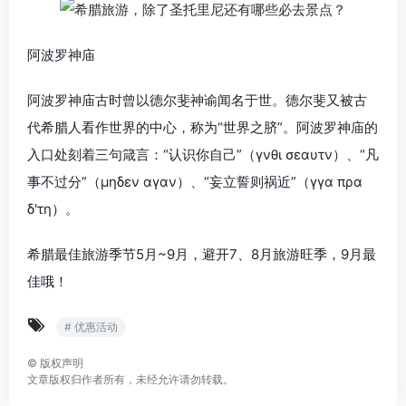
阿波罗神庙
阿波罗神庙古时曾以德尔斐神谕闻名于世。德尔斐又被古
代希腊人看作世界的中心，称为“世界之脐”。阿波罗神庙的
入口处刻着三句箴言：“认识你自己”（γνθι σεαυτν）、“凡
事不过分”（μηδεν αγαν）、“妄立誓则祸近”（γγα πρα
δ'τη）。
希腊最佳旅游季节5月~9月，避开7、8月旅游旺季，9月最
佳哦！
# 优惠活动
©
版权声明
文章版权归作者所有，未经允许请勿转载。