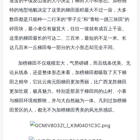
坡度的平缓及山坡的大小决定了梯田大小和形态。加榜独
特的地型地貌决定了这里的梯田面积最大不过一亩，大多
数田都是只能种一二行禾的“带子丘”和“青蛙一跳三块田”的
碎田块，最小者仅有簸箕大，往往一坡就有成百上千亩。
这里的梯田最长的可达二、三百米，最短的不足一米。长
达几百米一丘梯田每一部分的大小形态却完全不同。
加榜梯田不仅规模宏大，气势磅礴，而且线条优美。无
论从线条，还是整体形态来看，加榜梯田都吸取了天下梯
田之精华，它比云南元阳梯田更加秀丽，比广西龙胜梯田
更加壮观，极具魅力。特别是那居于梯田间的山村、小寨
与梯田环境相辉映，并与大自然融为一体。凡到过加榜梯
田景区的人，都无不为加榜梯田秀美的风光所感叹。