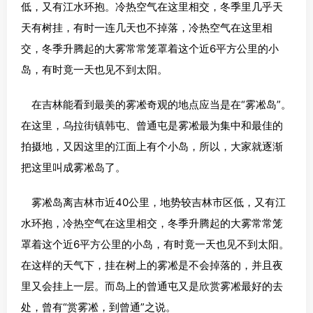
低，又有江水环抱。冷热空气在这里相交，冬季里几乎天
天有树挂，有时一连几天也不掉落，冷热空气在这里相
交，冬季升腾起的大雾常常笼罩着这个近6平方公里的小
岛，有时竟一天也见不到太阳。
在吉林能看到最美的雾凇奇观的地点应当是在“雾凇岛”。
在这里，乌拉街镇韩屯、曾通屯是雾凇最为集中和最佳的
拍摄地，又因这里的江面上有个小岛，所以，大家就逐渐
把这里叫成雾凇岛了。
雾凇岛离吉林市近40公里，地势较吉林市区低，又有江
水环抱，冷热空气在这里相交，冬季升腾起的大雾常常笼
罩着这个近6平方公里的小岛，有时竟一天也见不到太阳。
在这样的天气下，挂在树上的雾凇是不会掉落的，并且夜
里又会挂上一层。而岛上的曾通屯又是欣赏雾凇最好的去
处，曾有“赏雾凇，到曾通”之说。