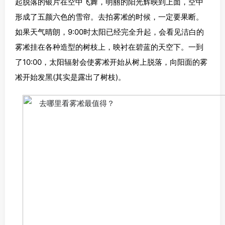
起脱落的银片在空中飞舞，明丽的阳光辉映到上面，空中
形成了五颜六色的雪帘。去拍雾凇的时候，一定要果断。
如果天气晴朗，9:00时太阳已经完全升起，会看见洁白的
雾凇挂在各种造型的树枝上，映衬在碧蓝的天空下。一到
了10:00，太阳辐射会使雾凇开始从树上脱落，向阳面的雾
凇开始发黑(其实是露出了树枝)。