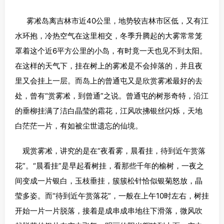
雾凇岛离吉林市近40公里，地势较吉林市区低，又有江
水环抱，冷热空气在这里相交，冬季升腾起的大雾常常笼
罩着这个近6平方公里的小岛，有时竟一天也见不到太阳。
在这样的天气下，挂在树上的雾凇是不会掉落的，并且夜
里又会挂上一层。而岛上的曾通屯又是欣赏雾凇最好的去
处，曾有“赏雾凇，到曾通”之说。曾通屯的树形奇特，沿江
的垂柳挂满了洁白晶莹的霜花，江风吹拂银丝闪烁，天地
白茫茫一片，有如被尘世遗忘的仙境。
观赏雾凇，讲究的是在“夜看雾，晨看挂，待到近午赏落
花”。“晨看挂”是早起看树挂，看那些千年的榆树，一夜之
间变成一片银白，玉枝垂挂，簇簇松针恰似银菊怒放，晶
莹多姿。而“待到近午赏落花”，一般在上午10时左右，树挂
开始一片一片脱落，接着是成串成串地往下滑落，微风吹