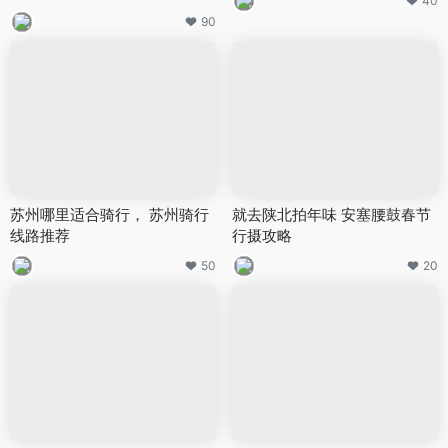
40
90
苏州哪里适合骑行， 苏州骑行
就去陕北拍年味 安塞腰鼓春节
线路推荐
行摄攻略
50
20