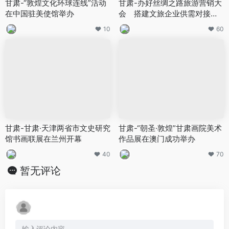
甘肃-“敦煌文化环球连线”活动
甘肃-办好丝绸之路旅游营销大
在中国驻美使馆举办
会 搭建文旅企业供需对接平
台
10
60
甘肃-甘肃·天津两省市文史研究
甘肃-“朝圣·敦煌”甘肃画院美术
馆书画联展在兰州开幕
作品展在澳门成功举办
40
70
暂无评论