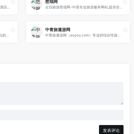
悠哉网
7天酒店是锦江酒店（中国区）旗下经济型酒店品牌，成立于2005年，经过快速发展， 7天酒店拥有“7天酒店”、“7天优品”、“7天优品Premium”等住宿系列，分店已覆盖全国370个城市，规模达到3000家。
众信旅游悠哉网-中国专业旅游服务网站,提供全面的旅游线路、跟团游、自助游、公司旅游、出境游、周边游、国内游，产品质优,信息透明,先行赔付等五大承诺,让您放心出游。
中青旅遨游网
订酒店，用艺龙。订的省心，住的放心， 玩的开心！艺龙旅行作为中国优质的在线旅行服务提供商之一，提供专业的酒店住宿预订、机票、火车票等全方位的旅行产品预订服务，随时随地出发，伴您“艺”起同行！艺龙旅行专注酒店预订近20年，住宿业务覆盖全球超过120万家酒店及非标准住宿，在线支付、到店付任意选；预订酒店优惠享不停，可用红包立减、里程抵现，会员享受折扣再返现，优惠多多，早订早优惠；更有贴心服务伴您安心入住，酒店预订实时确认，到店无房最高赔付首晚房费；还有在线真实用户点评，出行“省时省力不吃亏” ！订酒店用艺龙，实惠舒适“艺”起享！
中青旅遨游网（aoyou.com）专业的综合性旅游服务平台,提供出境旅游、国内游、海岛游、邮轮旅游、定制游、签证办理、机票预订、查询、全程优质服务,为您提供愉悦的旅程体验,咨询电话：400 600 6666
发表评论