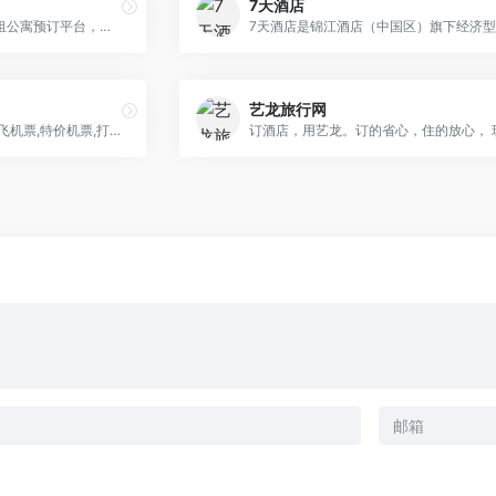
7天酒店
Airbnb爱彼迎是全球民宿短租公寓预订平台，全球百万特色民宿、短租、酒店、公寓、客栈房源，价格优惠，更有树屋、海景别墅、花园洋房等多种特色住宿预订供您选择。
艺龙旅行网
去哪儿Qunar.com提供机票,飞机票,特价机票,打折机票的查询预订；99元春秋航空特惠折扣机票，百元南航、海航惊喜特价机票任您挑选,国航、深航1折特价机票和折扣机票一网打尽，更多打折机票尽在Qunar.com。实时提供上百家旅游预订网站机票报价和航空公司直销机票价格，为您找到最实惠的飞机票信息,是你查询特价机票和机票预订的最佳途径。