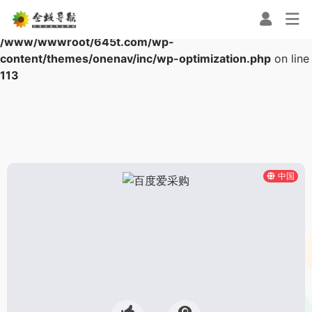
Warning
: Array to string conversion in
/www/wwwroot/645t.com/wp-
content/themes/onenav/inc/wp-optimization.php
on line
113
中国