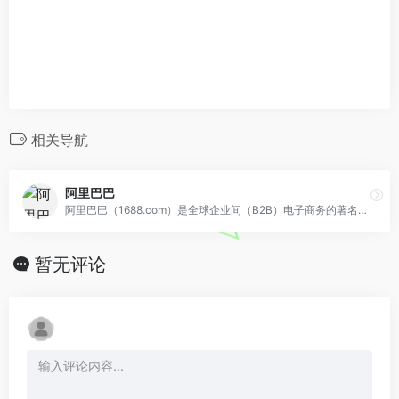
相关导航
阿里巴巴
阿里巴巴（1688.com）是全球企业间（B2B）电子商务的著名品牌，为数千万网商提供海量商机信息和便捷安全的在线交易市场，也是商人们以商会友、真实互动的社区平台。目前1688.com已覆盖原材料、工业品、服装服饰、家居百货、小商品等12个行业大类，提供从原料--生产--加工--现货等一系列的供应产品和服务
暂无评论